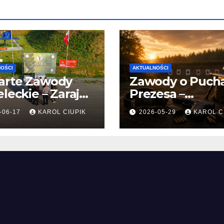
OŚCI
AKTUALNOŚCI
arte Zawody
Zawody o Puch
eleckie – Zarajec
Prezesa –
 czerwca 2026
podsumowanie
-06-17
KAROL CIUPIK
2026-05-29
KAROL C