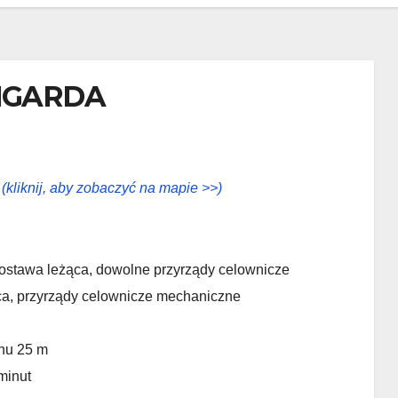
NGARDA
(kliknij, aby zobaczyć na mapie >>)
postawa leżąca, dowolne przyrządy celownicze
ca, przyrządy celownicze mechaniczne
onu 25 m
minut